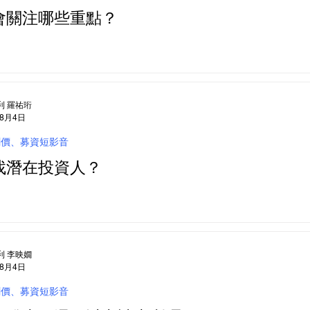
會關注哪些重點？
利 羅祐珩
年8月4日
創價、募資短影音
找潛在投資人？
利 李映嫺
年8月4日
創價、募資短影音