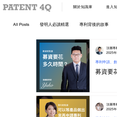
關於知識庫
進入
All Posts
發明人必讀精選
專利背後的故事
專利申請、創價、募資短影音
專利募資、授
頂層專
2025
專利申請、
募資要
頂層專
2025