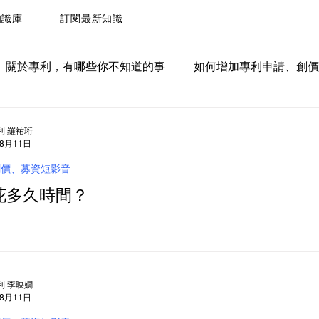
知識庫
訂閱最新知識
關於專利，有哪些你不知道的事
如何增加專利申請、創價
權、訴訟情報
利 羅祐珩
年8月11日
創價、募資短影音
花多久時間？
利 李映嫺
年8月11日