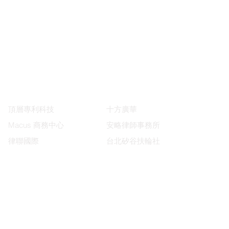
合作夥伴
頂層專利科技
十方廣華
Macus 商務中心
安略律師事務所
律聯國際
台北矽谷扶輪社