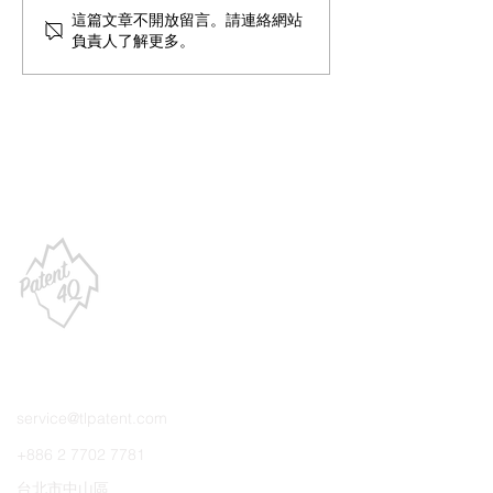
可以等產品做出來再申請
如何辨識眼前的
這篇文章不開放留言。請連絡網站
負責人了解更多。
專利嗎？
真的投資人？
聯絡我們
service@tlpatent.com
+886 2 7702 7781
台北市中山區