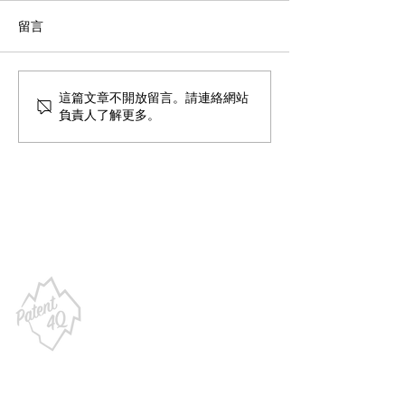
留言
去哪裡找潛在投資人？
如何向潛在投資
這篇文章不開放留言。請連絡網站
負責人了解更多。
聯絡我們