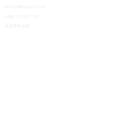
service@tlpatent.com
+886 2 7702 7781
台北市中山區
南京東路二段137號14樓
快速連結
關於知識庫
最新短影音
最新文章
支援
訂閱最新知識
進入知識庫
搜尋