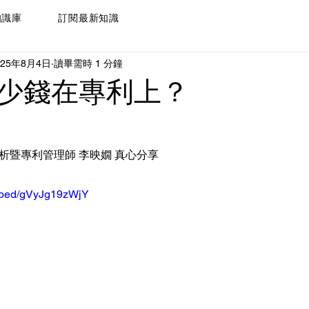
知識庫
訂閱最新知識
025年8月4日
讀畢需時 1 分鐘
少錢在專利上？
分析暨專利管理師 李映嫺 真心分享
embed/gVyJg19zWjY