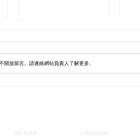
不開放留言。請連絡網站負責人了解更多。
如何增加專利訴訟的勝率？
專利
快速連結
支援
關於知識庫
訂閱最新知識