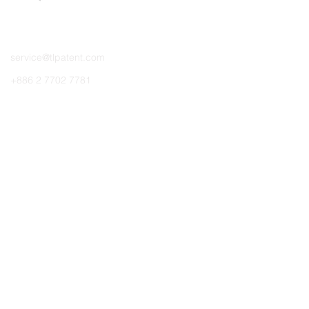
聯絡我們
service@tlpatent.com
+886 2 7702 7781
台北市中山區
南京東路二段137號14樓
快速連結
關於知識庫
最新短影音
最新文章
支援
訂閱最新知識
進入知識庫