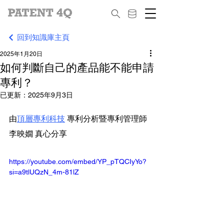
回到知識庫主頁
2025年1月20日
如何判斷自己的產品能不能申請
專利？
已更新：
2025年9月3日
由
頂層專利科技
 專利分析暨專利管理師 
李映嫺 真心分享
https://youtube.com/embed/YP_pTQCIyYo?
si=a9tlUQzN_4m-81lZ