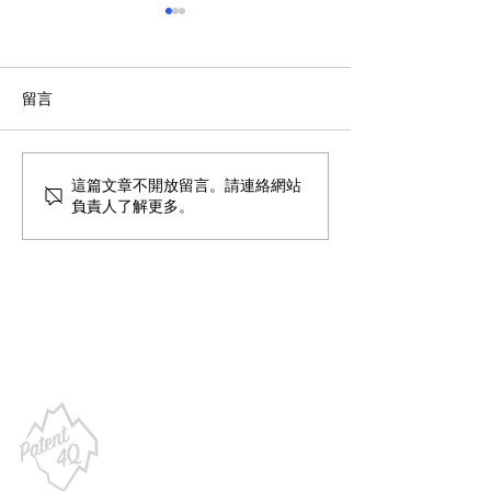
留言
可以等產品做出來再申請
如何辨識眼前的
這篇文章不開放留言。請連絡網站
負責人了解更多。
專利嗎？
真的投資人？