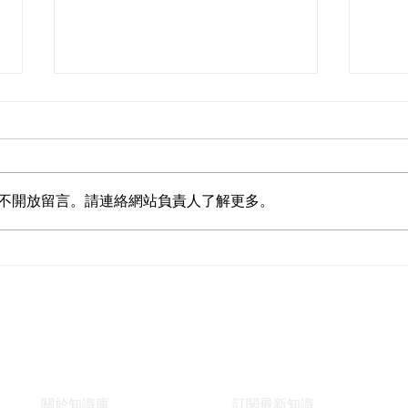
不開放留言。請連絡網站負責人了解更多。
可以等產品做出來再申請專利
如何
嗎？
投資
快速連結
支援
關於知識庫
訂閱最新知識