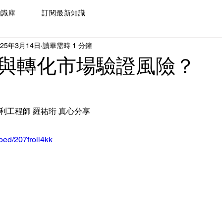
知識庫
訂閱最新知識
025年3月14日
讀畢需時 1 分鐘
與轉化市場驗證風險？
專利工程師 羅祐珩 真心分享
bed/207froil4kk