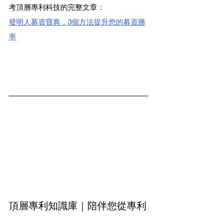
考頂層專利科技的完整文章：
發明人募資寶典，3個方法提升您的募資勝
率
頂層專利知識庫｜陪伴您從專利