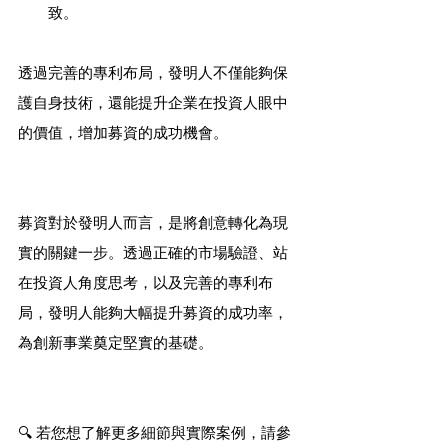
致。
透過完善的專利布局，發明人不僅能夠保
護自身技術，還能提升企業在投資人眼中
的價值，增加募資的成功機會。
募資對於發明人而言，是將創意轉化為現
實的關鍵一步。透過正確的市場驗證、站
在投資人角度思考，以及完善的專利布
局，發明人能夠大幅提升募資的成功率，
為創新事業奠定堅實的基礎。
🔍 
若您想了解更多細節與實際案例，請參