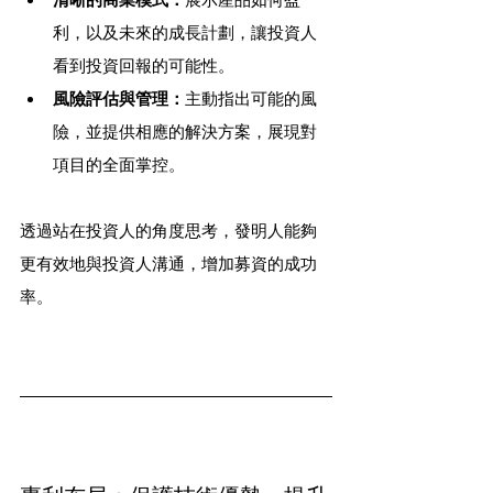
利，以及未來的成長計劃，讓投資人
看到投資回報的可能性。
風險評估與管理：
主動指出可能的風
險，並提供相應的解決方案，展現對
項目的全面掌控。
透過站在投資人的角度思考，發明人能夠
更有效地與投資人溝通，增加募資的成功
率。