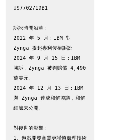
US7702719B1

訴訟時間沿革：

2022 年 5 月：IBM 對 
Zynga 提起專利侵權訴訟

2024 年 9 月 15 日：​IBM 
勝訴，Zynga 被判賠償 4,490 
萬美元。 

2024 年 12 月 13 日：IBM 
與 Zynga 達成和解協議，和解
細節未公開。

對後世的影響：

1、遊戲開發商需更謹慎處理技術