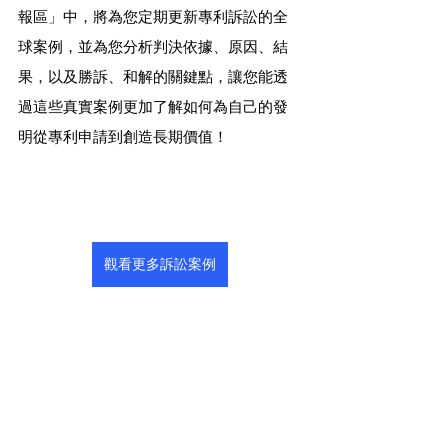
報區
」中，將
為您定期更新專利訴訟的全
球案例，並為您分析判決依據、原因、結
果，以及勝訴、和解的關鍵點，讓您能透
過這些真實案例更加了解如何為自己的發
明從專利申請到創造長期價值！
觀看更多訴訟案例