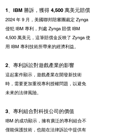
1、IBM 勝訴，獲得 4,500 萬美元賠償
2024 年 9 月，美國聯邦陪審團裁定 Zynga 
侵犯 IBM 專利，判處 Zynga 賠償 IBM 
4,500 萬美元，這筆賠償金反映了 Zynga 使
用 IBM 專利技術所帶來的經濟利益。
2、專利訴訟對遊戲產業的影響
這起案件顯示，遊戲產業在開發新技術
時，需要更加重視專利授權問題，以避免
未來的法律風險。
3、專利組合對科技公司的價值
IBM 的成功顯示，擁有廣泛的專利組合不
僅能保護技術，也能在法律訴訟中提供有