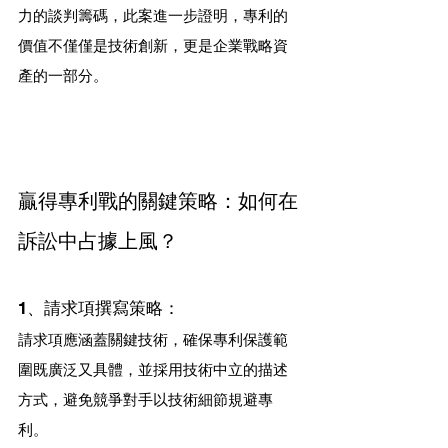
力的談判籌碼，此案進一步證明，專利的
價值不僅僅是技術創新，更是企業戰略資
產的一部分。
贏得專利戰的關鍵策略：如何在
訴訟中占據上風？
1、請求項撰寫策略：
請求項應涵蓋關鍵技術，確保專利保護範
圍既廣泛又具體，並採用技術中立的描述
方式，避免競爭對手以技術細節規避專
利。