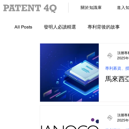
關於知識庫
進入
All Posts
發明人必讀精選
專利背後的故事
專利申請、創價、募資短影音
專利募資、授
頂層專
2025
專利募資、
馬來西
頂層專
2025