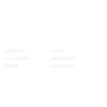
合作夥伴
頂層專利科技
十方廣華
Macus 商務中心
安略律師事務所
律聯國際
台北矽谷扶輪社