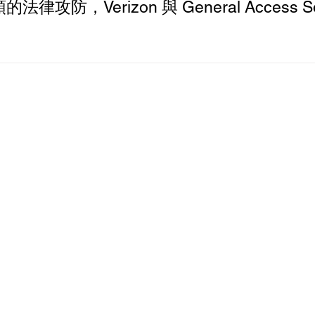
法律攻防，Verizon 與 General Access S